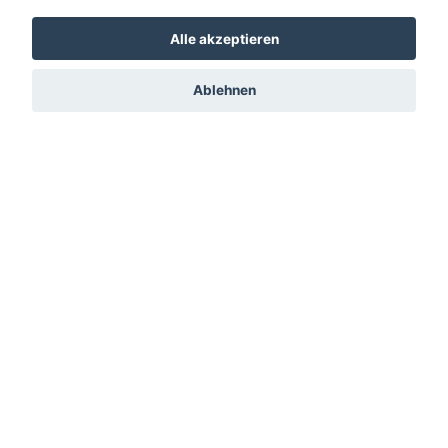
Alle akzeptieren
Ablehnen
Sitemap
Unternehmen
Leistungen
Naturstein und Wege
Wasser und Pflanzen
Bäume und Sträucher
Stellenangebote
Kontakt
Anfahrt
Impressum
Datenschutz
Cookie Einstellungen
Kontakt
Alsmel Melle GmbH